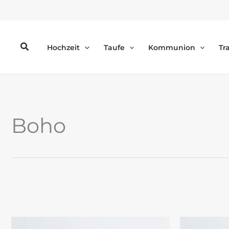
Zum
Inhalt
springen
Suchen
Hochzeit
Taufe
Kommunion
Tr
Boho