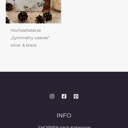
Hochzeitskerze
„Symmetry Leaves“
silver & black
INFO
SHOPPEN nach Kategorie